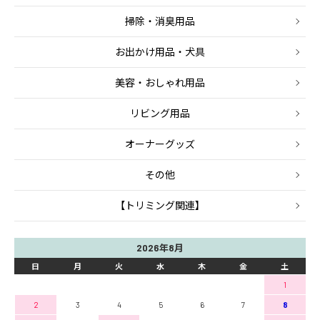
掃除・消臭用品
お出かけ用品・犬具
美容・おしゃれ用品
リビング用品
オーナーグッズ
その他
【トリミング関連】
2026年8月
日
月
火
水
木
金
土
1
2
3
4
5
6
7
8