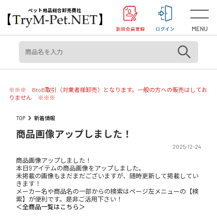
＜重要＞【オリジン】【アカナ】販売元変更のご案内
お知らせ
ペット用品総合卸売商社
MENU
※※※ BtoB取引（対業者様卸売）となります。一般の方への販売はしてお
りません ※※※
TOP
新着情報
商品画像アップしました！
2025-12-24
商品画像アップしました！
本日9アイテムの商品画像をアップしました。
未掲載の画像もまだまだございますが、随時更新して掲載してい
きます！
メーカー名や商品名の一部からの検索はページ左メニューの【検
索】が便利です。是非ご活用下さい！
＜全商品一覧はこちら＞