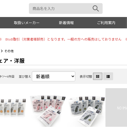
取扱いメーカー
新着情報
ご利用案内
※ BtoB取引（対業者様卸売）となります。一般の方への販売はしておりません 
おもちゃ
トイレタ
その他
ェア・洋服
犬具
リビング
お手入れ
しつけ用
中 1〜4件目
並び替え
表示切替
美容・シャンプー
小動物・
トリミング用品
オーナー
掃除・消臭
その他