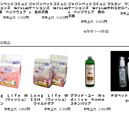
ンペットコミュニ
ジャパンペットコミュニ
ジャパンペットコミュニ
マルカン ワ
ンズ Vet's Lab
ケーションズ Vet's Lab
ケーションズ Vet's Lab
やわらかルー
用 ベッツウェア
o 女の子用
o ベッツウェア 男の
参考
子用
参考上代
3,100円
参考上代
3,400円
参考上代
3,400円
4
件中 1〜4件目
め商品
ｇ Ｌｉｆｅ Ｗ
Ｌｏｎｇ Ｌｉｆｅ Ｗ
グラッド・ユー Ｎ‘ｓ
チヨペット
 〔ウィッシュ〕
ＩＳＨ 〔ウィッシュ〕
ｄｒｉｖｅ ｈｏｍｅ
参
ン
ワイルドボア
スキンバリア
参考上代
1,850円
参考上代
2,100円
参考上代
2,900円