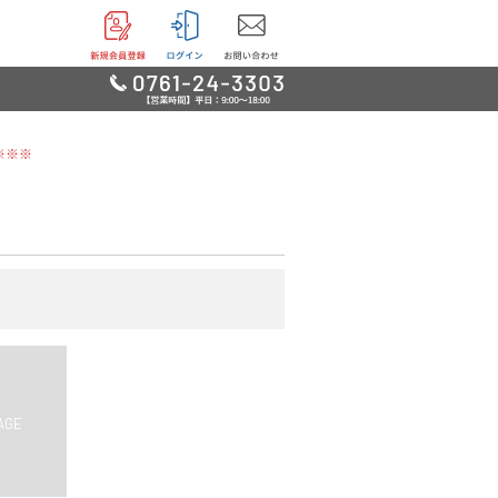
※※※
リー
用品
品
鳥・魚他
グッズ