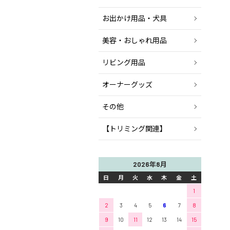
お出かけ用品・犬具
美容・おしゃれ用品
リビング用品
オーナーグッズ
その他
【トリミング関連】
2026年8月
日
月
火
水
木
金
土
1
2
3
4
5
6
7
8
9
10
11
12
13
14
15