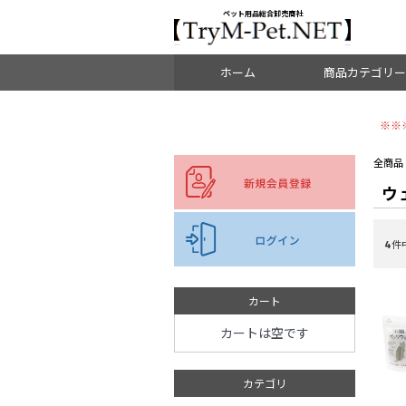
＜重要＞【オリジン】【アカナ】販売元変更のご案内
お知らせ
ペット用品総合卸売商社
ホーム
商品カテゴリー
※※
ドッグフード
全商品
ウ
キャットフード
ブリーダーパック
4
件
副食・ミルク・サプリ
おやつ
カート
カートは空です
食器・水飲み
カテゴリ