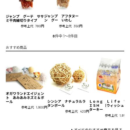
ジャンプ アフタヌー
ジャンプ グーテ ササ
ン グー いわし
ミ干肉細切りタイプ
参考上代
350円
参考上代
780円
8
件中 1〜8件目
おすすめ商品
オガワランドエイジェン
ト あみあみネズミ＆ボ
シンシア ナチュラルラ
Ｌｏｎｇ Ｌｉｆｅ Ｗ
ール
タンボール
ＩＳＨ 〔ウィッシュ〕
参考上代
1,900円
ターキー
参考上代
420円
参考上代
1,850