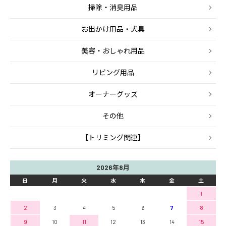
掃除・消臭用品
お出かけ用品・犬具
美容・おしゃれ用品
リビング用品
オーナーグッズ
その他
【トリミング関連】
2026年8月
日
月
火
水
木
金
土
1
2
3
4
5
6
7
8
9
10
11
12
13
14
15