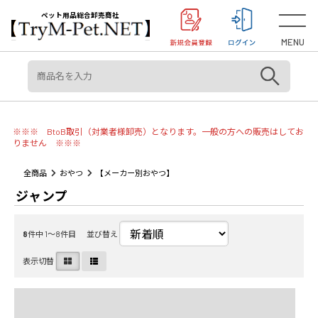
＜重要＞【オリジン】【アカナ】販売元変更のご案内
お知らせ
ペット用品総合卸売商社
MENU
※※※ BtoB取引（対業者様卸売）となります。一般の方への販売はしてお
りません ※※※
全商品
おやつ
【メーカー別おやつ】
ジャンプ
8
件中 1〜8件目
並び替え
表示切替