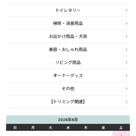
トイレタリー
掃除・消臭用品
お出かけ用品・犬具
美容・おしゃれ用品
リビング用品
オーナーグッズ
その他
【トリミング関連】
2026年8月
日
月
火
水
木
金
土
1