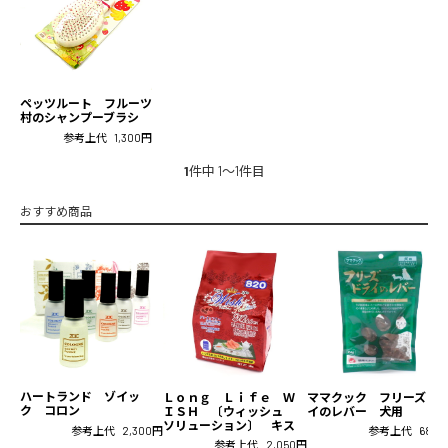
ペッツルート フルーツ
村のシャンプーブラシ
参考上代
1,300円
1
件中 1〜1件目
おすすめ商品
ハートランド ゾイッ
Ｌｏｎｇ Ｌｉｆｅ Ｗ
ママクック フリーズド
ク コロン
ＩＳＨ 〔ウィッシュ
イのレバー 犬用
ソリューション〕 キス
参考上代
2,300円
参考上代
680
参考上代
2,050円