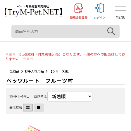
＜重要＞【オリジン】【アカナ】販売元変更のご案内
お知らせ
ペット用品総合卸売商社
MENU
※※※ BtoB取引（対業者様卸売）となります。一般の方への販売はしてお
りません ※※※
全商品
お手入れ用品
【シリーズ別】
ペッツルート フルーツ村
1
件中 1〜1件目
並び替え
表示切替