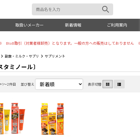
取扱いメーカー
新着情報
ご利用案内
※ BtoB取引（対業者様卸売）となります。一般の方への販売はしておりません 
おもちゃ
トイレタ
副食・ミルク・サプリ
サプリメント
スタミノール〕
犬具
リビング
お手入れ
しつけ用
中 1〜2件目
並び替え
表示切替
美容・シャンプー
小動物・
トリミング用品
オーナー
掃除・消臭
その他