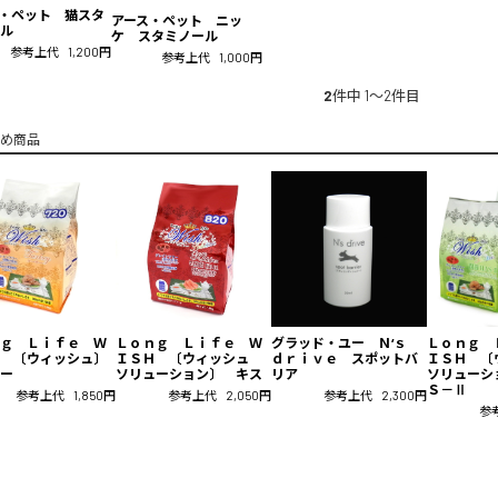
・ペット 猫スタ
アース・ペット ニッ
ール
ケ スタミノール
参考上代
1,200円
参考上代
1,000円
2
件中 1〜2件目
め商品
ｇ Ｌｉｆｅ Ｗ
Ｌｏｎｇ Ｌｉｆｅ Ｗ
グラッド・ユー Ｎ‘ｓ
Ｌｏｎｇ 
 〔ウィッシュ〕
ＩＳＨ 〔ウィッシュ
ｄｒｉｖｅ スポットバ
ＩＳＨ 
ー
ソリューション〕 キス
リア
ソリューシ
Ｓ－Ⅱ
参考上代
1,850円
参考上代
2,050円
参考上代
2,300円
参