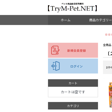
＜重要＞【オリジン】【アカナ】販売元変更のご案内
お知らせ
ペット用品総合卸売商社
ホーム
商品カテゴリー
※※
ドッグフード
全商品
〔
キャットフード
ブリーダーパック
2
件
副食・ミルク・サプリ
おやつ
カート
カートは空です
食器・水飲み
カテゴリ