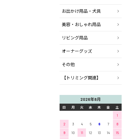
お出かけ用品・犬具
美容・おしゃれ用品
リビング用品
オーナーグッズ
その他
【トリミング関連】
2026年8月
日
月
火
水
木
金
土
1
2
3
4
5
6
7
8
9
10
11
12
13
14
15