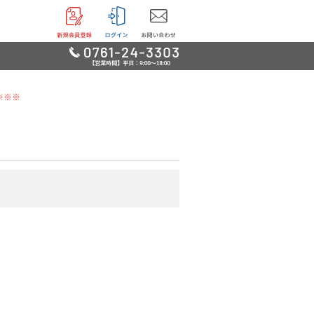
※※※
リー
用品
品
鳥・魚他
グッズ