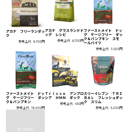
アカナ グラスランドド
ファーストメイト ドッ
アカナ フリーランダッ
ッグ レシピ
グ ケージフリー ダッ
ク
ク＆パンプキン スモ
参考上代
6,700円
参考上代
6,700円
ールバイツ
参考上代
3,500円
ファーストメイト ドッ
Ｔｒｉｃｃｏ アンブロ
スリーイレブン ＴＲＩ
グ ケージフリー ダッ
シア ＨＭＮ ダック
ＢＡＬ フレッシュダッ
ク＆パンプキン
ク スリム
参考上代
450円
参考上代
19,000円
参考上代
5,000円