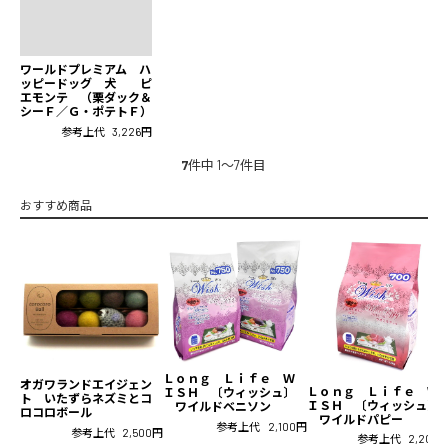
ワールドプレミアム ハ
ッピードッグ 犬 ピ
エモンテ （栗ダック＆
シーＦ／Ｇ・ポテトＦ）
参考上代
3,226円
7
件中 1〜7件目
おすすめ商品
Ｌｏｎｇ Ｌｉｆｅ Ｗ
オガワランドエイジェン
Ｌｏｎｇ Ｌｉｆｅ Ｗ
ＩＳＨ 〔ウィッシュ〕
ト いたずらネズミとコ
ＩＳＨ 〔ウィッシュ〕
ワイルドベニソン
ロコロボール
ワイルドパピー
参考上代
2,100円
参考上代
2,500円
参考上代
2,200