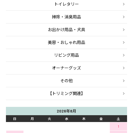
トイレタリー
掃除・消臭用品
お出かけ用品・犬具
美容・おしゃれ用品
リビング用品
オーナーグッズ
その他
【トリミング関連】
2026年8月
日
月
火
水
木
金
土
1