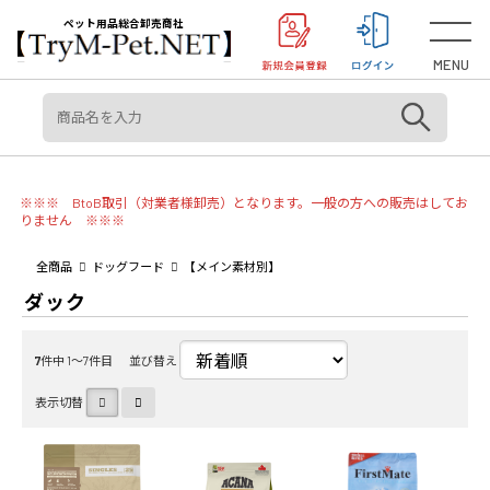
＜重要＞【オリジン】【アカナ】販売元変更のご案内
お知らせ
ペット用品総合卸売商社
MENU
※※※ BtoB取引（対業者様卸売）となります。一般の方への販売はしてお
りません ※※※
全商品
ドッグフード
【メイン素材別】
ダック
7
件中 1〜7件目
並び替え
表示切替