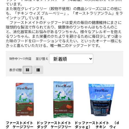
ています。
また現在グレインフリー（穀物不使用）の商品シリーズにはこの他に
も、「チキン ウィズ ブルーベリー」、「オーストラリアンラム」をラ
インナップしています。
ファーストメイトのドッグフードは愛犬の毎日の健康維持にまさに
理想的な製法で作られており、健康体のワンちゃんはもちろんのこ
と、消化器官系にお悩みがあるワンちゃん、様々なアレルギーを抱え
るワンちゃん、また栄養のかたよりを避けるために毎日少しずつ違っ
た味のフードをローテーションで与えたい、といったオーナー様にも
きっと喜んでいただける、唯一無二のドッグフードです。
11
件中 1〜11件目
並び替え
表示切替
ファーストメイト ドッ
ファーストメイト ドッ
ファーストメイト （ｄ
グ ケージフリー ダッ
グ ケージフリー ダッ
ｏｇ） チキン ウィ