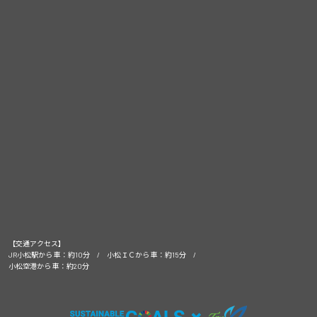
【交通アクセス】
JR小松駅から 車：約10分 / 小松ＩＣから 車：約15分 /
小松空港から 車：約20分