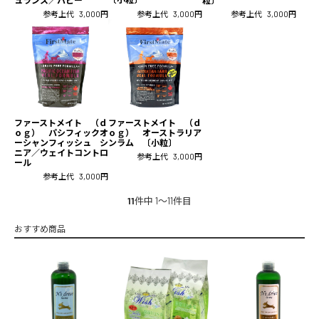
参考上代
3,000円
参考上代
3,000円
参考上代
3,000円
ファーストメイト （ｄ
ファーストメイト （ｄ
ｏｇ） パシフィックオ
ｏｇ） オーストラリア
ーシャンフィッシュ シ
ンラム 〔小粒〕
ニア／ウェイトコントロ
参考上代
3,000円
ール
参考上代
3,000円
11
件中 1〜11件目
おすすめ商品