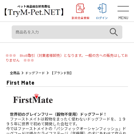
＜重要＞【オリジン】【アカナ】販売元変更のご案内
お知らせ
ペット用品総合卸売商社
MENU
※※※ BtoB取引（対業者様卸売）となります。一般の方への販売はしてお
りません ※※※
全商品
ドッグフード
【ブランド別】
First Mate
世界初のグレインフリー（穀物不使用）ドッグフード！
ファーストメイトは穀物をまったく使わないドッグフードを、１９
９５年に世界で初めて開発した会社です。
今ではファーストメイトの「パシフィックオーシャンフィッシュ」ド
ッグフードは様々なライフステージ（年齢層）の犬にあわせて作られ