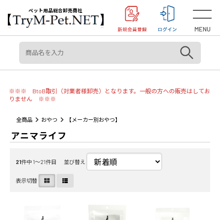
＜重要＞【オリジン】【アカナ】販売元変更のご案内
お知らせ
ペット用品総合卸売商社
MENU
※※※ BtoB取引（対業者様卸売）となります。一般の方への販売はしてお
りません ※※※
全商品
おやつ
【メーカー別おやつ】
アニマライフ
21
件中 1〜21件目
並び替え
表示切替