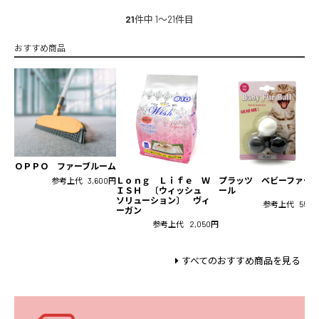
21
件中 1〜21件目
おすすめ商品
ＯＰＰＯ ファーブルーム
Ｌｏｎｇ Ｌｉｆｅ Ｗ
プラッツ ベビーファー
参考上代
3,600円
ＩＳＨ 〔ウィッシュ
ール
ソリューション〕 ヴィ
参考上代
550
ーガン
参考上代
2,050円
すべてのおすすめ商品を見る