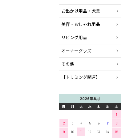
お出かけ用品・犬具
美容・おしゃれ用品
リビング用品
オーナーグッズ
その他
【トリミング関連】
2026年8月
日
月
火
水
木
金
土
1
2
3
4
5
6
7
8
9
10
11
12
13
14
15