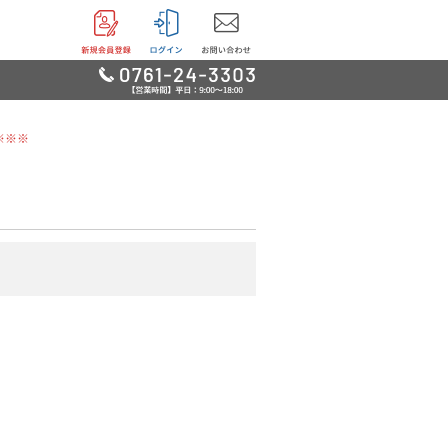
※※※
リー
用品
品
鳥・魚他
グッズ