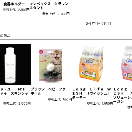
キンペックス クラウン
 食器ホルダー
スタンド
参考上代
2,100円
参考上代
2,400円
2
件中 1〜2件目
め商品
ッド・ユー Ｎ‘ｓ
プラッツ ベビーファー
Ｌｏｎｇ Ｌｉｆｅ Ｗ
Ｌｏｎｇ 
ｖｅ スキンシャ
ボール
ＩＳＨ 〔ウィッシュ〕
ＩＳＨ 
ターキー
ソリューシ
参考上代
550円
ーガン
参考上代
2,000円
参考上代
1,850円
参