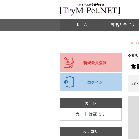
＜重要＞【オリジン】【アカナ】販売元変更のご案内
お知らせ
ペット用品総合卸売商社
ホーム
商品カテゴリー
※※
ドッグフード
全商品
食
キャットフード
ブリーダーパック
2
件
副食・ミルク・サプリ
おやつ
カート
カートは空です
食器・水飲み
カテゴリ