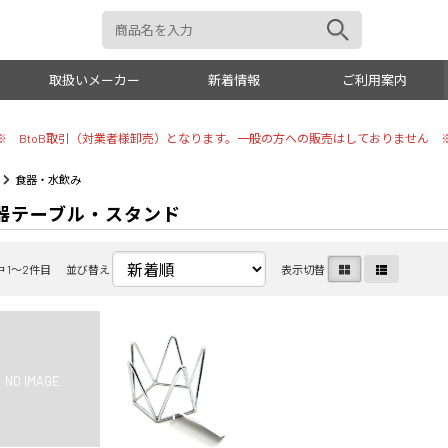
取扱いメーカー
新着情報
ご利用案内
※ BtoB取引（対業者様卸売）となります。一般の方への販売はしておりません 
おもちゃ
トイレタ
食器・水飲み
器テーブル・スタンド
犬具
リビング
お手入れ
しつけ用
中 1〜2件目
並び替え
表示切替
美容・シャンプー
小動物・
トリミング用品
オーナー
掃除・消臭
その他