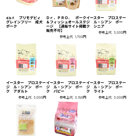
d.b.f. プリモデビィ
Ｄｒ．ＰＲＯ． ポーク
イースター プロステー
グレインフリー 成犬
＆フィッシュオールステ
ジ ル・シアン ポー
ポーク
ージ 【通販サイト掲載
ク シニア
販売不可】
参考上代
3,000円
参考上代
1,700円
イースター プロステー
イースター プロステー
イースター プロステー
ジ ル・シアン ポー
ジ ル・シアン ポー
ジ ル・シアン ポー
ク アダルト
ク パピー
ク ライト
参考上代
3,000円
参考上代
3,150円
参考上代
3,000円