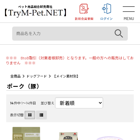
＜重要＞【オリジン】【アカナ】販売元変更のご案内
お知らせ
ペット用品総合卸売商社
MENU
※※※ BtoB取引（対業者様卸売）となります。一般の方への販売はしてお
りません ※※※
全商品
ドッグフード
【メイン素材別】
ポーク（豚）
14
件中 1〜14件目
並び替え
表示切替