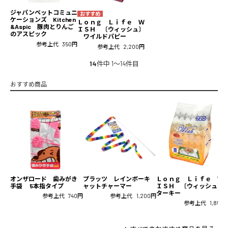
ジャパンペットコミュニ
ケーションズ Kitchen
Ｌｏｎｇ Ｌｉｆｅ Ｗ
&Aspic 豚肉とりんご
ＩＳＨ 〔ウィッシュ〕
のアスピック
ワイルドパピー
参考上代
350円
参考上代
2,200円
14
件中 1〜14件目
おすすめ商品
オンザロード 歯みがき
プラッツ レインボーキ
Ｌｏｎｇ Ｌｉｆｅ Ｗ
手袋 5本指タイプ
ャットチャーマー
ＩＳＨ 〔ウィッシュ〕
ターキー
参考上代
740円
参考上代
1,200円
参考上代
1,850