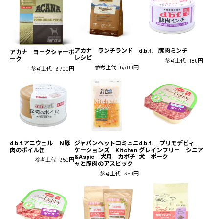
アカナ ランチランド
d.b.f. 豚肉ミンチ
アカナ ヨークシャーポ
レシピ
ーク
参考上代
180円
参考上代
6,700円
参考上代
6,700円
d.b.f.アニウェル Ｎ豚
ジャパンペットコミュニ
d.b.f. プリモデビィ
肉のボイル缶
ケーションズ Kitchen
グレインフリー シニア
&Aspic 犬用 カボチ
犬 ポーク
参考上代
350円
ャと豚肉のアスピック
参考上代
350円