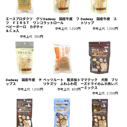
エースプロダクツ グリ
Dadway 国産牛皮 フ
Dadway 国産牛皮 ス
フ ＦＩＲＳＴ ワンコ
ラットロール
トリップ
ベビーボーロ カボチャ
参考上代
1,200円
参考上代
1,200円
＆Ｃａ入
参考上代
380円
Dadway 国産牛皮 チ
ペッツルート 無添加ト
ママクック 犬用 フリ
ップス
リケズリ ふわふわ花
ーズドライのムネ肉レバ
ーミックス
参考上代
1,200円
参考上代
600円
参考上代
2,700円