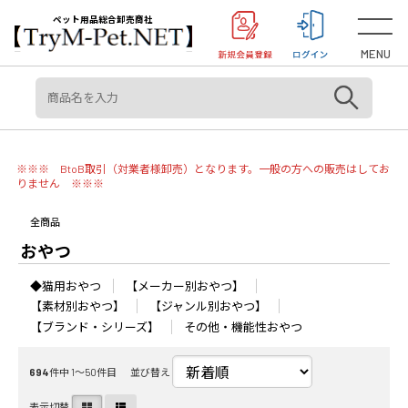
＜重要＞【オリジン】【アカナ】販売元変更のご案内
お知らせ
ペット用品総合卸売商社
MENU
※※※ BtoB取引（対業者様卸売）となります。一般の方への販売はしてお
りません ※※※
全商品
おやつ
◆猫用おやつ
【メーカー別おやつ】
【素材別おやつ】
【ジャンル別おやつ】
【ブランド・シリーズ】
その他・機能性おやつ
694
件中 1〜50件目
並び替え
表示切替