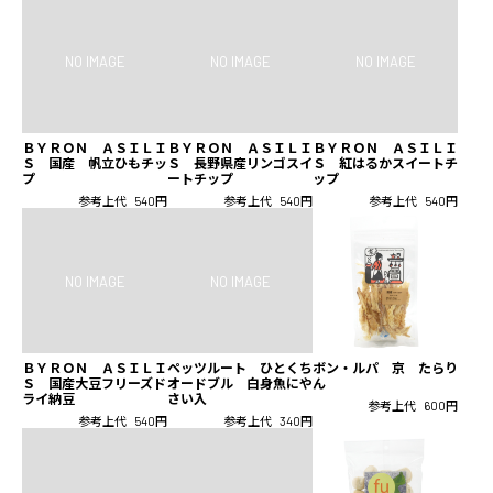
ＢＹＲＯＮ ＡＳＩＬＩ
ＢＹＲＯＮ ＡＳＩＬＩ
ＢＹＲＯＮ ＡＳＩＬＩ
Ｓ 国産 帆立ひもチッ
Ｓ 長野県産リンゴスイ
Ｓ 紅はるかスイートチ
プ
ートチップ
ップ
参考上代
540円
参考上代
540円
参考上代
540円
ＢＹＲＯＮ ＡＳＩＬＩ
ペッツルート ひとくち
ボン・ルパ 京 たらり
Ｓ 国産大豆フリーズド
オードブル 白身魚にや
ん
ライ納豆
さい入
参考上代
600円
参考上代
540円
参考上代
340円