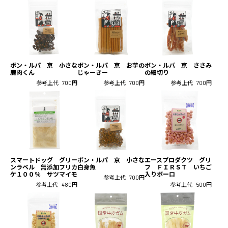
ボン・ルパ 京 小さな
ボン・ルパ 京 お芋の
ボン・ルパ 京 ささみ
鹿肉くん
じゃーきー
の細切り
参考上代
700円
参考上代
700円
参考上代
700円
スマートドッグ グリー
ボン・ルパ 京 小さな
エースプロダクツ グリ
ンラベル 無添加フリカ
白身魚
フ ＦＩＲＳＴ いちご
ケ１００％ サツマイモ
入りボーロ
参考上代
700円
参考上代
480円
参考上代
500円