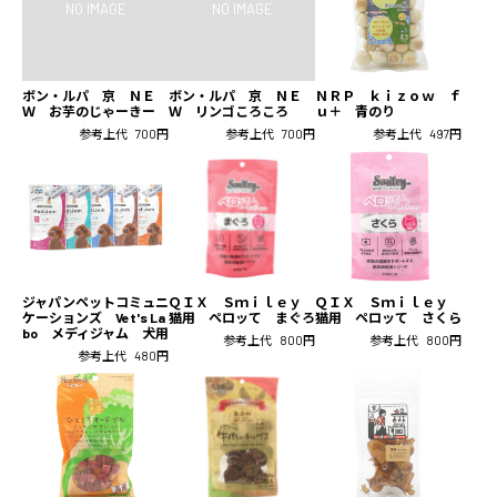
ボン・ルパ 京 ＮＥ
ボン・ルパ 京 ＮＥ
ＮＲＰ ｋｉｚｏｗ ｆ
Ｗ お芋のじゃーきー
Ｗ リンゴころころ
ｕ＋ 青のり
参考上代
700円
参考上代
700円
参考上代
497円
ジャパンペットコミュニ
ＱＩＸ Ｓｍｉｌｅｙ
ＱＩＸ Ｓｍｉｌｅｙ
ケーションズ Vet's La
猫用 ペロッて まぐろ
猫用 ペロッて さくら
bo メディジャム 犬用
参考上代
800円
参考上代
800円
参考上代
480円