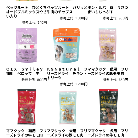
ペッツルート ひとくち
ペッツルート パリッと
ボン・ルパ 京 Ｎさつ
オードブルミックスやさ
牛肉のチップス
まいもちっぷす
い入り
参考上代
1,000円
参考上代
600円
参考上代
340円
ＱＩＸ Ｓｍｉｌｅｙ
Ｋ９Ｎａｔｕｒａｌ フ
ママクック 猫用 フリ
猫用 ペロッて 牛
リーズドライ チキン・
ーズドライの豚モモ肉
トリーツ
参考上代
800円
参考上代
680円
参考上代
1,290円
ママクック 猫用 フリ
ママクック 犬用 フリ
ママクック 犬用 フリ
ーズドライの牛モモ肉
ーズドライの豚モモ肉
ーズドライの牛モモ肉