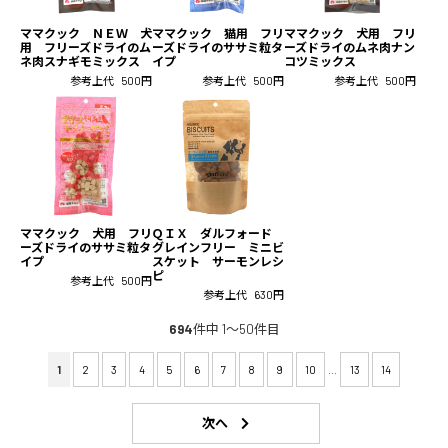
ママクック ＮＥＷ 犬
ママクック 猫用 フリ
ママクック 犬用 フリ
用 フリーズドライのム
ーズドライのササミ粒タ
ーズドライのムネ肉ナン
ネ肉スナギモミックス
イプ
コツミックス
参考上代
500円
参考上代
500円
参考上代
500円
ママクック 犬用 フリ
ＱＩＸ ダルフォード
ーズドライのササミ粒タ
グレインフリー ミニビ
イプ
スケット サーモンレシ
ピ
参考上代
500円
参考上代
630円
694
件中 1〜50件目
1
2
3
4
5
6
7
8
9
10
...
13
14