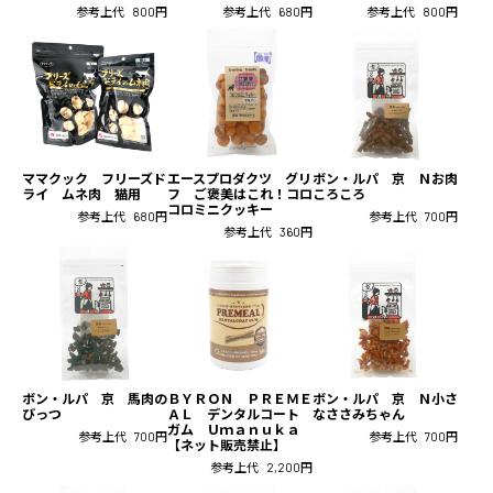
参考上代
800円
参考上代
680円
参考上代
800円
ママクック フリーズド
エースプロダクツ グリ
ボン・ルパ 京 Ｎお肉
ライ ムネ肉 猫用
フ ご褒美はこれ！コロ
ころころ
コロミニクッキー
参考上代
680円
参考上代
700円
参考上代
360円
ボン・ルパ 京 馬肉の
ＢＹＲＯＮ ＰＲＥＭＥ
ボン・ルパ 京 Ｎ小さ
びっつ
ＡＬ デンタルコート
なささみちゃん
ガム Ｕｍａｎｕｋａ
参考上代
700円
参考上代
700円
【ネット販売禁止】
参考上代
2,200円