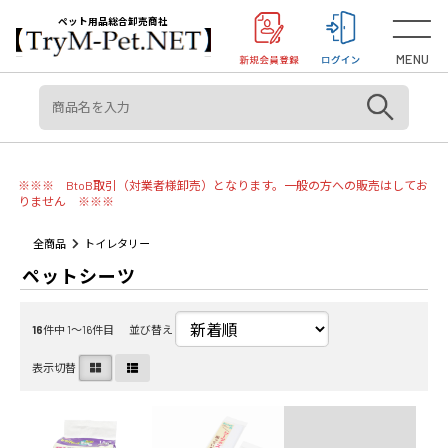
＜重要＞【オリジン】【アカナ】販売元変更のご案内
お知らせ
ペット用品総合卸売商社
MENU
※※※ BtoB取引（対業者様卸売）となります。一般の方への販売はしてお
りません ※※※
全商品
トイレタリー
ペットシーツ
16
件中 1〜16件目
並び替え
表示切替