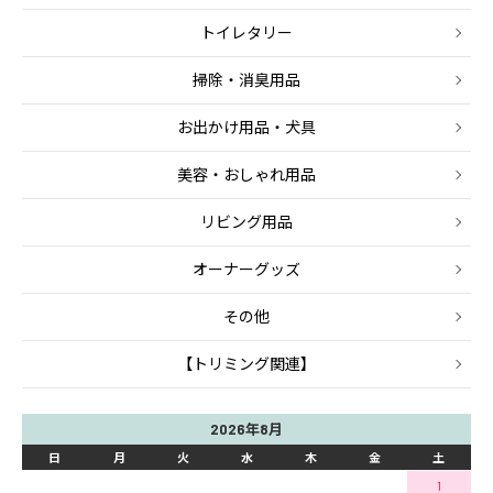
トイレタリー
掃除・消臭用品
お出かけ用品・犬具
美容・おしゃれ用品
リビング用品
オーナーグッズ
その他
【トリミング関連】
2026年8月
日
月
火
水
木
金
土
1