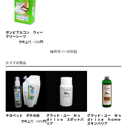
ボンビアルコン ウィー
クリーシーツ
参考上代
1,150円
16
件中 1〜16件目
おすすめ商品
グラッド・ユー Ｎ‘ｓ
グラッド・ユー Ｎ‘ｓ
チヨペット ポチの水
ｄｒｉｖｅ スポットバ
ｄｒｉｖｅ ｈｏｍｅ
参考上代
1,500円
リア
スキンバリア