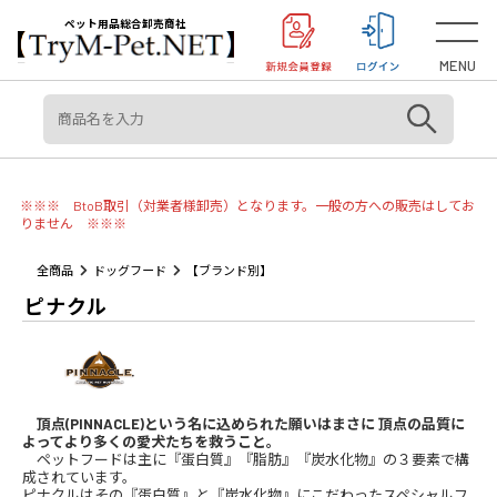
＜重要＞【オリジン】【アカナ】販売元変更のご案内
お知らせ
ペット用品総合卸売商社
MENU
※※※ BtoB取引（対業者様卸売）となります。一般の方への販売はしてお
りません ※※※
全商品
ドッグフード
【ブランド別】
ピナクル
頂点(PINNACLE)という名に込められた願いはまさに 頂点の品質に
よってより多くの愛犬たちを救うこと。
ペットフードは主に『蛋白質』『脂肪』『炭水化物』の３要素で構
成されています。
ピナクルはその『蛋白質』と『炭水化物』にこだわったスペシャルフ