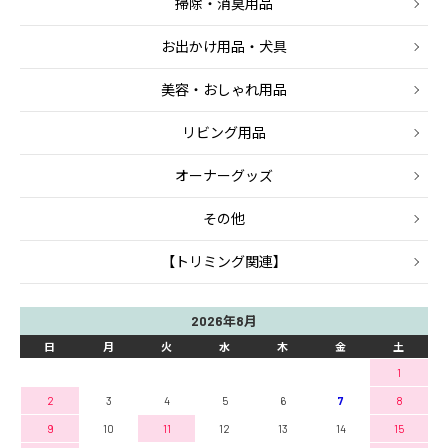
掃除・消臭用品
お出かけ用品・犬具
美容・おしゃれ用品
リビング用品
オーナーグッズ
その他
【トリミング関連】
2026年8月
日
月
火
水
木
金
土
1
2
3
4
5
6
7
8
9
10
11
12
13
14
15