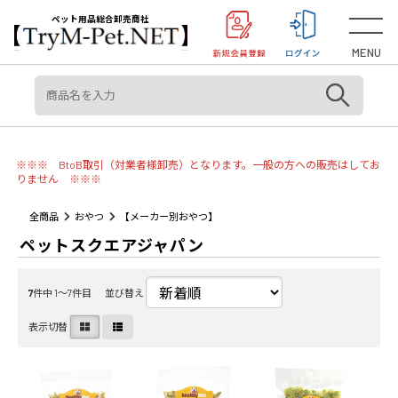
＜重要＞【オリジン】【アカナ】販売元変更のご案内
お知らせ
ペット用品総合卸売商社
MENU
※※※ BtoB取引（対業者様卸売）となります。一般の方への販売はしてお
りません ※※※
全商品
おやつ
【メーカー別おやつ】
ペットスクエアジャパン
7
件中 1〜7件目
並び替え
表示切替