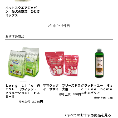
ペットスクエアジャパ
ン 愛犬の野菜 ひじき
ミックス
7
件中 1〜7件目
おすすめ商品
Ｌｏｎｇ Ｌｉｆｅ Ｗ
ママクック フリーズドラ
グラッド・ユー Ｎ‘ｓ
ＩＳＨ 〔ウィッシュ
イ ササミ 犬用
ｄｒｉｖｅ ｈｏｍｅ
ソリューション〕 ＨＡ
スキンバリア
参考上代
680円
Ｓ－Ⅱ
参考上代
2,900
参考上代
2,050円
すべてのおすすめ商品を見る