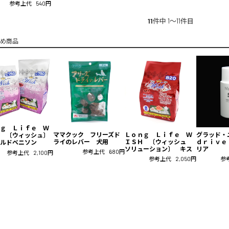
参考上代
540円
11
件中 1〜11件目
め商品
ｇ Ｌｉｆｅ Ｗ
ママクック フリーズド
Ｌｏｎｇ Ｌｉｆｅ Ｗ
グラッド・
 〔ウィッシュ〕
ライのレバー 犬用
ＩＳＨ 〔ウィッシュ
ｄｒｉｖｅ
ルドベニソン
ソリューション〕 キス
リア
参考上代
680円
参考上代
2,100円
参考上代
2,050円
参