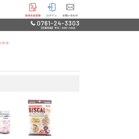
※※※
リー
用品
品
鳥・魚他
グッズ