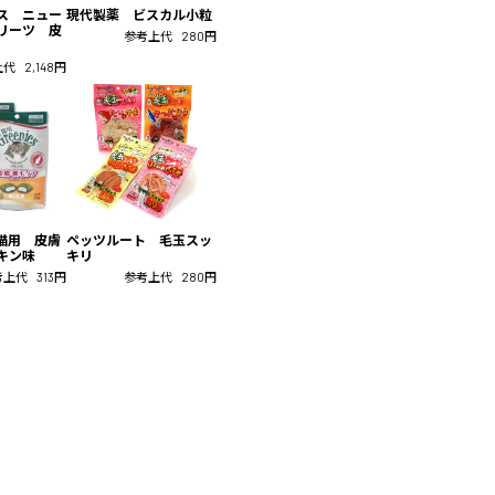
ス ニュー
現代製薬 ビスカル小粒
リーツ 皮
参考上代
280円
上代
2,148円
猫用 皮膚
ペッツルート 毛玉スッ
キン味
キリ
考上代
313円
参考上代
280円