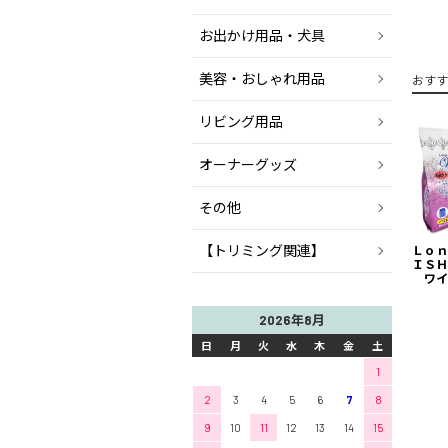
お出かけ用品・犬具
美容・おしゃれ用品
おすす
リビング用品
オーナーグッズ
その他
【トリミング関連】
Ｌｏｎ
ＩＳＨ
ワイ
2026年8月
日
月
火
水
木
金
土
1
2
3
4
5
6
7
8
9
10
11
12
13
14
15