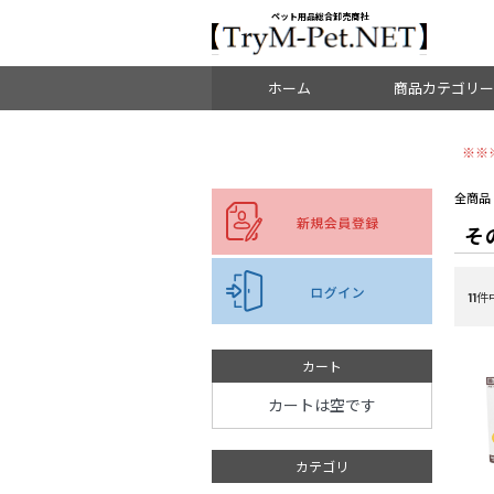
＜重要＞【オリジン】【アカナ】販売元変更のご案内
お知らせ
ペット用品総合卸売商社
ホーム
商品カテゴリー
※※
ドッグフード
全商品
そ
キャットフード
ブリーダーパック
11
件中
副食・ミルク・サプリ
おやつ
カート
カートは空です
食器・水飲み
カテゴリ