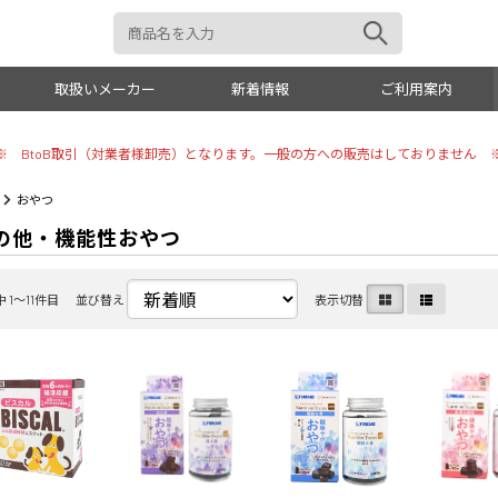
取扱いメーカー
新着情報
ご利用案内
※ BtoB取引（対業者様卸売）となります。一般の方への販売はしておりません 
おもちゃ
トイレタ
おやつ
の他・機能性おやつ
犬具
リビング
お手入れ
しつけ用
 1〜11件目
並び替え
表示切替
美容・シャンプー
小動物・
トリミング用品
オーナー
掃除・消臭
その他