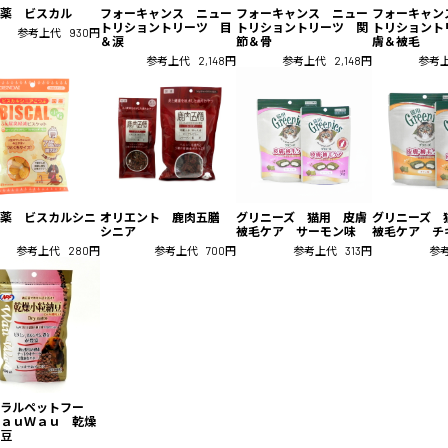
薬 ビスカル
フォーキャンス ニュー
フォーキャンス ニュー
フォーキャン
トリショントリーツ 目
トリショントリーツ 関
トリショント
参考上代
930円
＆涙
節＆骨
膚＆被毛
参考上代
2,148円
参考上代
2,148円
参考
薬 ビスカルシニ
オリエント 鹿肉五膳
グリニーズ 猫用 皮膚
グリニーズ 
シニア
被毛ケア サーモン味
被毛ケア チ
参考上代
280円
参考上代
700円
参考上代
313円
参
ラルペットフー
ａｕＷａｕ 乾燥
豆