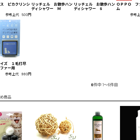
ス ピカクリンシ
リッチェル お散歩ハン
リッチェル お散歩ハン
ＯＰＰＯ フ
ディシャワー Ｍ
ディシャワー S
ム
参考上代
500円
参考
ライズ １毛打尽
ファー用
参考上代
980円
6
件中 1〜6件目
め商品