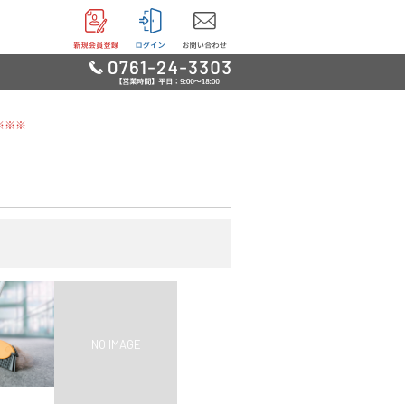
※※※
リー
用品
品
鳥・魚他
グッズ