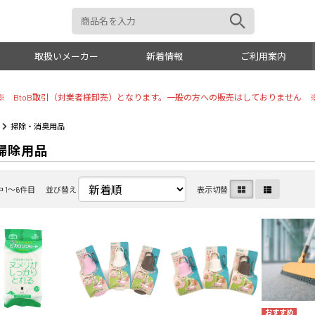
取扱いメーカー
新着情報
ご利用案内
※ BtoB取引（対業者様卸売）となります。一般の方への販売はしておりません 
おもちゃ
トイレタ
掃除・消臭用品
掃除用品
犬具
リビング
お手入れ
しつけ用
 1〜6件目
並び替え
表示切替
美容・シャンプー
小動物・
トリミング用品
オーナー
掃除・消臭
その他