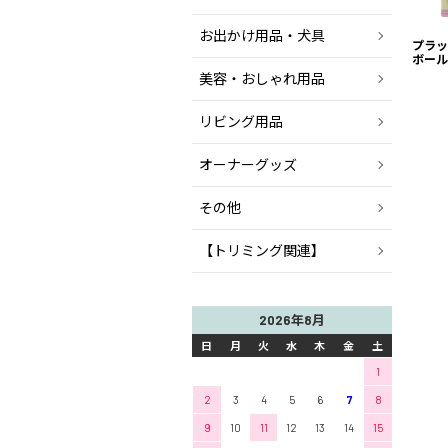
お出かけ用品・犬具
プラッ
ボール
美容・おしゃれ用品
リビング用品
オーナーグッズ
その他
【トリミング関連】
2026年8月
日
月
火
水
木
金
土
1
2
3
4
5
6
7
8
9
10
11
12
13
14
15