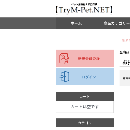
＜重要＞【オリジン】【アカナ】販売元変更のご案内
お知らせ
ペット用品総合卸売商社
ホーム
商品カテゴリー
※※
ドッグフード
全商品
お
キャットフード
ブリーダーパック
6
件中
副食・ミルク・サプリ
おやつ
カート
カートは空です
食器・水飲み
カテゴリ