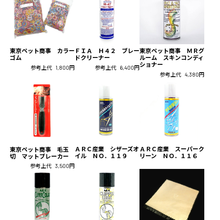
東京ペット商事 カラー
ＦＩＡ Ｈ４２ ブレー
東京ペット商事 ＭＲグ
ゴム
ドクリーナー
ルーム スキンコンディ
ショナー
参考上代
1,800円
参考上代
6,400円
参考上代
4,380円
ＡＲＣ産業 シザーズオ
ＡＲＣ産業 スーパーク
東京ペット商事 毛玉
イル ＮＯ．１１９
リーン ＮＯ．１１６
切 マットブレーカー
参考上代
3,500円