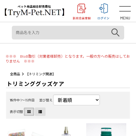
＜重要＞【オリジン】【アカナ】販売元変更のご案内
お知らせ
ペット用品総合卸売商社
MENU
※※※ BtoB取引（対業者様卸売）となります。一般の方への販売はしてお
りません ※※※
全商品
【トリミング関連】
トリミンググッズケア
15
件中 1〜15件目
並び替え
表示切替