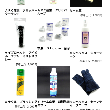
ＡＲＣ産業 クリッパー
ＡＲＣ産業 クリッパー
セーム皮
ルーブ
クーラント
参考上代
1,600円
市瀬 Ｂｌｏｏｍ 替刃
ケイプロペット アイビ
キンペックス ショーシ
ル エアリーミストスプ
ーン
レー
参考上代
2,300円
参考上代
1,400円
キンペックス セーフテ
ミラクル ブラッシング
ドリーム産業 瞬間除菌
ィーグローブ
スプレー
参考上代
2,000円
参考上代
6,500円