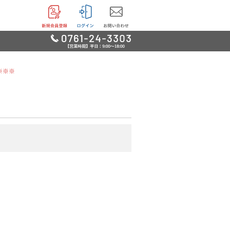
※※※
リー
用品
品
鳥・魚他
グッズ