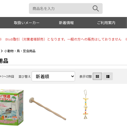
取扱いメーカー
新着情報
ご利用案内
※ BtoB取引（対業者様卸売）となります。一般の方への販売はしておりません 
おもちゃ
トイレタ
小動物・鳥・昆虫用品
用品
犬具
リビング
お手入れ
しつけ用
 1〜3件目
並び替え
表示切替
美容・シャンプー
小動物・
トリミング用品
オーナー
掃除・消臭
その他