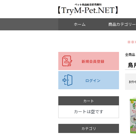
＜重要＞【オリジン】【アカナ】販売元変更のご案内
お知らせ
ペット用品総合卸売商社
ホーム
商品カテゴリー
※※
ドッグフード
全商品
鳥
キャットフード
ブリーダーパック
3
件中
副食・ミルク・サプリ
おやつ
カート
カートは空です
食器・水飲み
カテゴリ