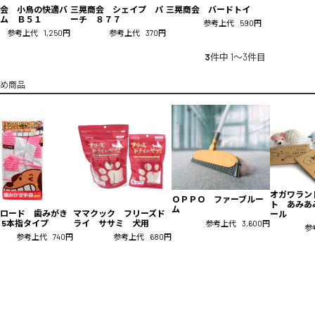
会 小鳥の快適バ
三晃商会 シェイプ パ
三晃商会 バードトイ
ム Ｂ５１
ーチ ８７７
参考上代
590円
参考上代
1,250円
参考上代
370円
3
件中 1〜3件目
め商品
オガワラン
ＯＰＰＯ ファーブルー
ト あみあ
ム
ロード 歯みがき
ママクック フリーズド
ール
5本指タイプ
ライ ササミ 犬用
参考上代
3,600円
参
参考上代
740円
参考上代
680円