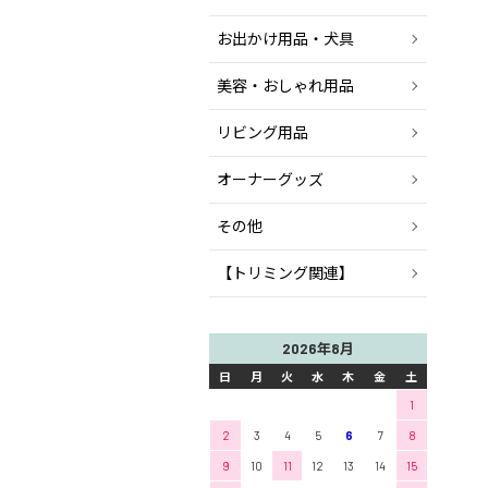
お出かけ用品・犬具
美容・おしゃれ用品
リビング用品
オーナーグッズ
その他
【トリミング関連】
2026年8月
日
月
火
水
木
金
土
1
2
3
4
5
6
7
8
9
10
11
12
13
14
15