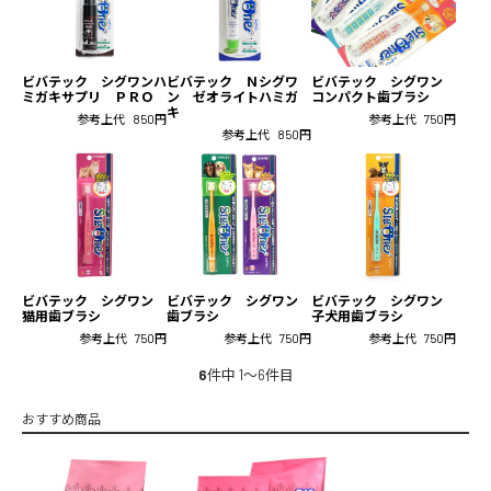
ビバテック Ｎシグワ
ビバテック シグワン
ビバテック シグワンハ
ン ゼオライトハミガ
コンパクト歯ブラシ
ミガキサプリ ＰＲＯ
キ
参考上代
750円
参考上代
850円
参考上代
850円
ビバテック シグワン
ビバテック シグワン
ビバテック シグワン
猫用歯ブラシ
歯ブラシ
子犬用歯ブラシ
参考上代
750円
参考上代
750円
参考上代
750円
6
件中 1〜6件目
おすすめ商品