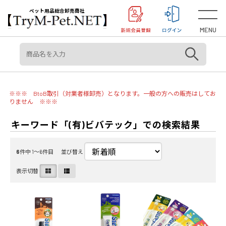
＜重要＞【オリジン】【アカナ】販売元変更のご案内
お知らせ
ペット用品総合卸売商社
MENU
※※※ BtoB取引（対業者様卸売）となります。一般の方への販売はしてお
りません ※※※
キーワード「(有)ビバテック」での検索結果
6
件中 1〜6件目
並び替え
表示切替